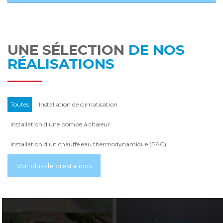
UNE SÉLECTION
DE NOS
RÉALISATIONS
Toutes
Installation de climatisation
Installation d'une pompe à chaleur
Installation d'un chauffe eau thermodynamique (PAC)
Installation de panneaux solaires photovoltaiques
Voir plus de prestations
Audit énergétique chauffage
Borne de charge pour véhicules électriques (voiture, vélo,....)