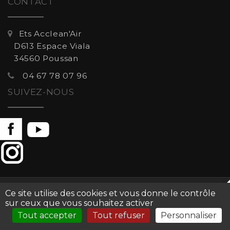
CONTACT
Ets Acclean'Air
D613 Espace Viala
34560 Poussan
04 67 78 07 96
SUIVEZ-NOUS
Mentions légales
-
Gestion des cookies
-
Ce site utilise des cookies et vous donne le contrôle
sur ceux que vous souhaitez activer
Communauté Web
-
Copyright © 2026 - Réseau
Tout accepter
Tout refuser
Personnaliser
proéco-énergie