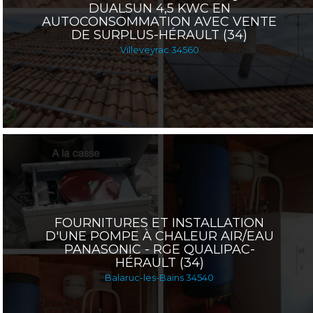
DUALSUN 4,5 KWC EN
AUTOCONSOMMATION AVEC VENTE
Dépannage d'un chauffe eau solaire (CESI)
DE SURPLUS-HÉRAULT (34)
Villeveyrac 34560
Entretien d'un chauffage solaire (SSC)
Entretien d'un chauffe eau solaire (CESI)
Rénovation globale
Mise en service de chauffe-eau thermodynamique
FOURNITURES ET INSTALLATION
D'UNE POMPE À CHALEUR AIR/EAU
PANASONIC - RGE QUALIPAC-
HÉRAULT (34)
Balaruc-les-Bains 34540