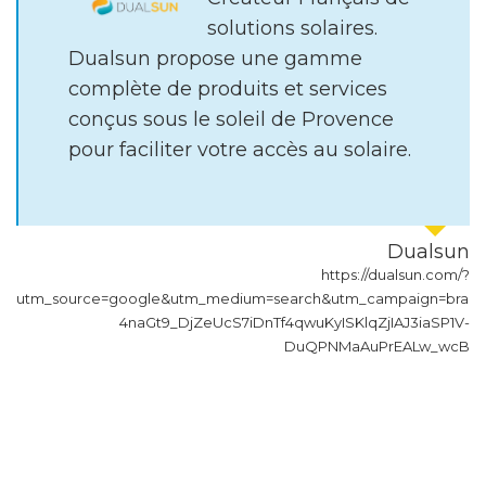
solutions solaires.
Dualsun propose une gamme
complète de produits et services
conçus sous le soleil de Provence
pour faciliter votre accès au solaire.
Dualsun
https://dualsun.com/?
es
utm_source=google&utm_medium=search&utm_campaign=brand&
ir-
4naGt9_DjZeUcS7iDnTf4qwuKyISKlqZjIAJ3iaSP1V-
573
DuQPNMaAuPrEALw_wcB