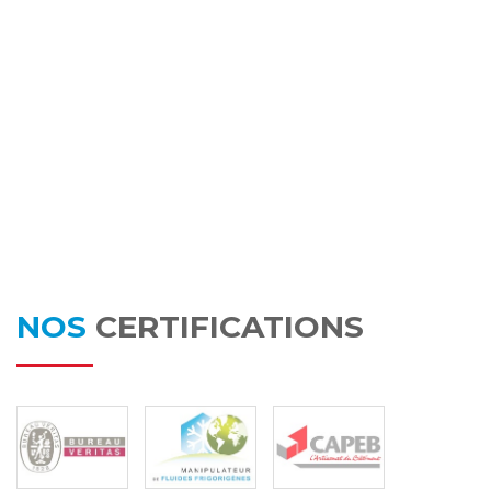
ht
NOS
CERTIFICATIONS